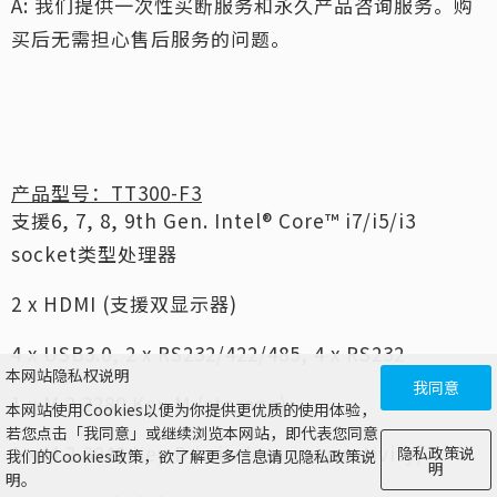
A: 我们提供一次性买断服务和永久产品咨询服务。购
买后无需担心售后服务的问题。
产品型号：TT300-F3
支援6, 7, 8, 9th Gen. Intel® Core™ i7/i5/i3
socket类型处理器
2 x HDMI (支援双显示器)
4 x USB3.0, 2 x RS232/422/485, 4 x RS232
本网站隐私权说明
我同意
1 x M.2 2280 Key M (storage)
本网站使用Cookies以便为你提供更优质的使用体验，
若您点击「我同意」或继续浏览本网站，即代表您同意
1 x M.2 3042 Key B (wireless connectivity)
隐私政策说
我们的Cookies政策，欲了解更多信息请见隐私政策说
明
明。