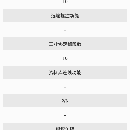
10
远端摇控功能
--
工业协定标籤数
10
资料库连线功能
--
P/N
--
授权年限