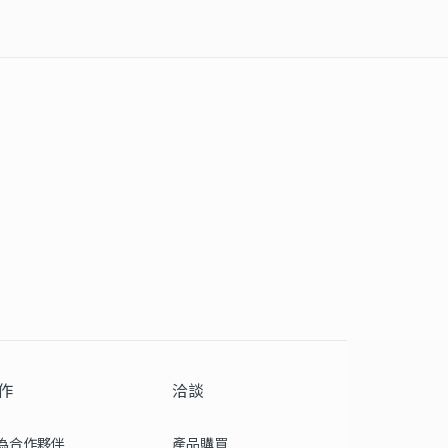
作
洽談
為合作夥伴
產品購買