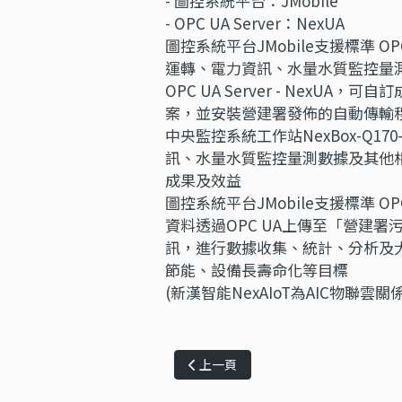
- 圖控系統平台：JMobile
- OPC UA Server：NexUA
圖控系統平台JMobile支援標準 OP
運轉、電力資訊、水量水質監控量測
OPC UA Server - Ne
案，並安裝營建署發佈的自動傳輸
中央監控系統工作站NexBox-Q1
訊、水量水質監控量測數據及其他相關感
成果及效益
圖控系統平台JMobile支援標準 OP
資料透過OPC UA上傳至「營建
訊，進行數據收集、統計、分析及
節能、設備長壽命化等目標
(新漢智能NexAIoT為AIC物聯
上一篇文章: 物流業精進管理 服務更及
上一頁