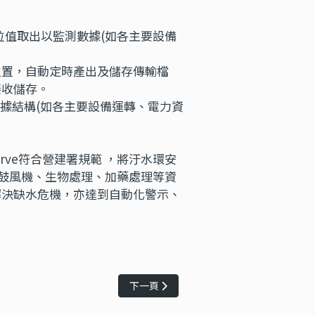
, 的點位值取出以監測數據(如各主要設備
存檔位置，自動定時產出及儲存傳輸檔
接收儲存。
記載數據結構(如各主要設備運轉、電力資
。
 serve符合營建署規範 ，將汙水環安
、鼓風機、生物處理、加藥處理等資
解決缺水危機，亦達到自動化警示、
下一篇文章: 安口食品機械的數位轉型
下一頁