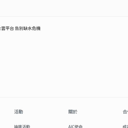
雲平台 告別缺水危機
活動
關於
合
論壇活動
AIC使命
成