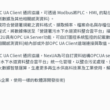
C UA Client 通訊協議，可透過 Modbus將PLC、HMI
數據及其他相關感測資料) 。
xUA，可自訂成符合營建署規範之資料格式、擷取頻率、檔案命名與
程式，將數據傳送至「營建署污水下水道資料整合雲平台」
70-2U具有OPC UA Server功能，可自訂圖控系統監控的
測資料)給內部或外部OPC UA Client遠端連接與取值
C UA Client 通訊協議，NexUA為可自訂資料結構OPCUA
署污水下水道資料整合雲平台」統一化管理，以整合污泥處理
大數據智慧運算，生產更多再生水供高科技業及工業使用，
雲關係企業，使用一樣的軟體源開發技術)
時準確